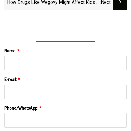
How Drugs Like Wegovy Might Affect Kids In
:next
The Long Term
Name:
*
E-mail:
*
Phone/WhatsApp:
*