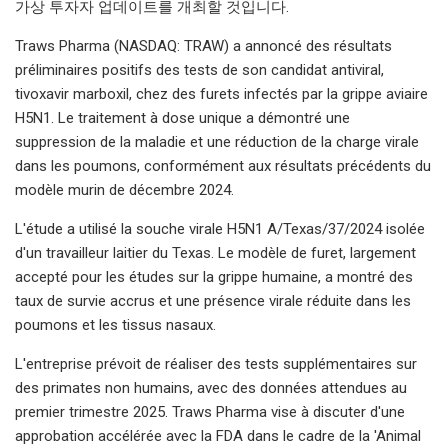
가상 투자자 업데이트를 개최할 것입니다.
Traws Pharma (NASDAQ: TRAW) a annoncé des résultats
préliminaires positifs des tests de son candidat antiviral,
tivoxavir marboxil, chez des furets infectés par la grippe aviaire
H5N1. Le traitement à dose unique a démontré une
suppression de la maladie et une réduction de la charge virale
dans les poumons, conformément aux résultats précédents du
modèle murin de décembre 2024.
L'étude a utilisé la souche virale H5N1 A/Texas/37/2024 isolée
d'un travailleur laitier du Texas. Le modèle de furet, largement
accepté pour les études sur la grippe humaine, a montré des
taux de survie accrus et une présence virale réduite dans les
poumons et les tissus nasaux.
L'entreprise prévoit de réaliser des tests supplémentaires sur
des primates non humains, avec des données attendues au
premier trimestre 2025. Traws Pharma vise à discuter d'une
approbation accélérée avec la FDA dans le cadre de la 'Animal