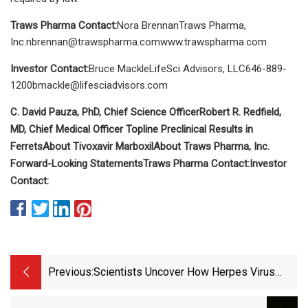
Traws Pharma Contact:
Nora BrennanTraws Pharma,
Inc.nbrennan@trawspharma.comwww.trawspharma.com
Investor Contact:
Bruce MackleLifeSci Advisors,
LLC646-889-
1200bmackle@lifesciadvisors.com
C. David Pauza, PhD, Chief Science Officer
Robert R. Redfield,
MD, Chief Medical Officer
Topline Preclinical Results in
Ferrets
About Tivoxavir Marboxil
About Traws Pharma, Inc.
Forward-Looking Statements
Traws Pharma Contact:
Investor
Contact:
Previous:
Scientists Uncover How Herpes Virus
Fuels Alzheimer’s Disease