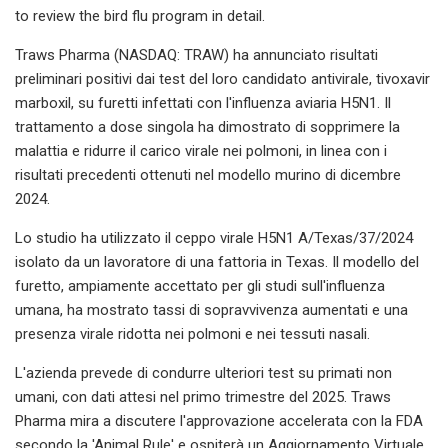
to review the bird flu program in detail.
Traws Pharma (NASDAQ: TRAW) ha annunciato risultati
preliminari positivi dai test del loro candidato antivirale, tivoxavir
marboxil, su furetti infettati con l'influenza aviaria H5N1. Il
trattamento a dose singola ha dimostrato di sopprimere la
malattia e ridurre il carico virale nei polmoni, in linea con i
risultati precedenti ottenuti nel modello murino di dicembre
2024.
Lo studio ha utilizzato il ceppo virale H5N1 A/Texas/37/2024
isolato da un lavoratore di una fattoria in Texas. Il modello del
furetto, ampiamente accettato per gli studi sull'influenza
umana, ha mostrato tassi di sopravvivenza aumentati e una
presenza virale ridotta nei polmoni e nei tessuti nasali.
L'azienda prevede di condurre ulteriori test su primati non
umani, con dati attesi nel primo trimestre del 2025. Traws
Pharma mira a discutere l'approvazione accelerata con la FDA
secondo la 'Animal Rule' e ospiterà un Aggiornamento Virtuale