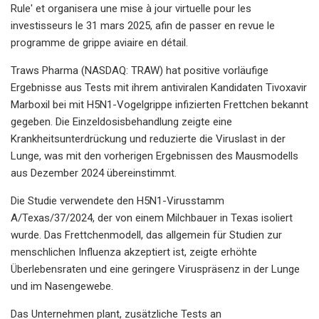
Rule' et organisera une mise à jour virtuelle pour les
investisseurs le 31 mars 2025, afin de passer en revue le
programme de grippe aviaire en détail.
Traws Pharma (NASDAQ: TRAW) hat positive vorläufige
Ergebnisse aus Tests mit ihrem antiviralen Kandidaten Tivoxavir
Marboxil bei mit H5N1-Vogelgrippe infizierten Frettchen bekannt
gegeben. Die Einzeldosisbehandlung zeigte eine
Krankheitsunterdrückung und reduzierte die Viruslast in der
Lunge, was mit den vorherigen Ergebnissen des Mausmodells
aus Dezember 2024 übereinstimmt.
Die Studie verwendete den H5N1-Virusstamm
A/Texas/37/2024, der von einem Milchbauer in Texas isoliert
wurde. Das Frettchenmodell, das allgemein für Studien zur
menschlichen Influenza akzeptiert ist, zeigte erhöhte
Überlebensraten und eine geringere Viruspräsenz in der Lunge
und im Nasengewebe.
Das Unternehmen plant, zusätzliche Tests an