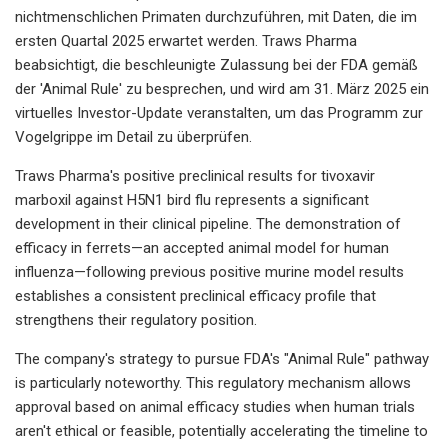
nichtmenschlichen Primaten durchzuführen, mit Daten, die im
ersten Quartal 2025 erwartet werden. Traws Pharma
beabsichtigt, die beschleunigte Zulassung bei der FDA gemäß
der 'Animal Rule' zu besprechen, und wird am 31. März 2025 ein
virtuelles Investor-Update veranstalten, um das Programm zur
Vogelgrippe im Detail zu überprüfen.
Traws Pharma's positive preclinical results for tivoxavir
marboxil against H5N1 bird flu represents a significant
development in their clinical pipeline. The demonstration of
efficacy in ferrets—an accepted animal model for human
influenza—following previous positive murine model results
establishes a consistent preclinical efficacy profile that
strengthens their regulatory position.
The company's strategy to pursue FDA's "Animal Rule" pathway
is particularly noteworthy. This regulatory mechanism allows
approval based on animal efficacy studies when human trials
aren't ethical or feasible, potentially accelerating the timeline to